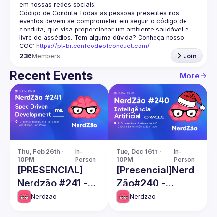
em nossas redes sociais.
Código de Conduta
 Todas as pessoas presentes nos 
eventos devem se comprometer em seguir o código de 
conduta, que visa proporcionar um ambiente saudável e 
livre de assédios. Tem alguma dúvida? Conheça nosso 
COC: 
https://pt-br.confcodeofconduct.com/
236
Members
Join
Recent Events
More
Thu, Feb 26th · 
In-
Tue, Dec 16th · 
In-
10PM
Person
10PM
Person
[PRESENCIAL]
[Presencial]Nerd
Nerdzão #241 -
Zão#240 -
Spec Driven
Artificial
Nerdzao
Nerdzao
Development
intelligence (AI)