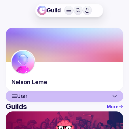
Guild
Nelson
Leme
User
Guilds
More
User
Events