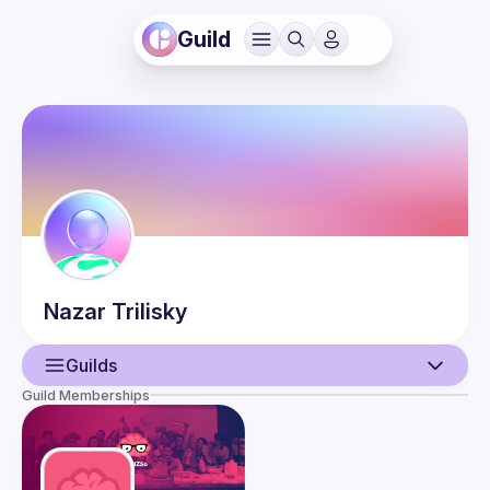
Guild
Nazar
Trilisky
Guilds
Guild Memberships
User
Events