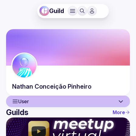
Guild
Nathan
Conceição Pinheiro
User
Guilds
More
User
Events