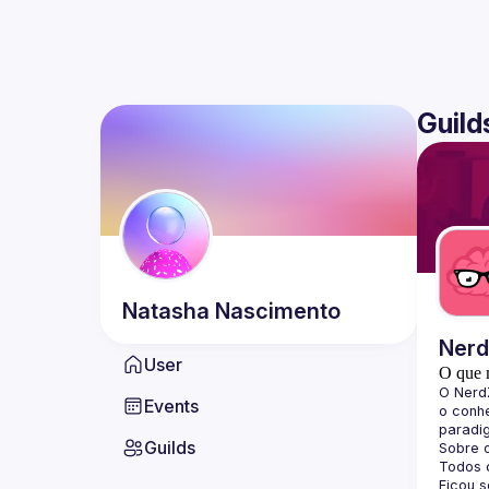
Guild
Natasha
Nascimento
Ner
User
O que 
O 
Nerd
Events
o conhe
paradi
Guilds
Sobre 
Todos o
Ficou 