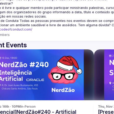
lestrar?
 é livre e qualquer membro pode participar ministrando palestras, curso
um dos organizadores do grupo informando a data, título e conteúdo q
ção em nossas redes sociais.
 de Conduta
 Todas as pessoas presentes nos eventos devem se comprom
cionar um ambiente saudável e livre de assédios. Tem alguma dúvida? 
fcodeofconduct.com/
mbers
t Events
c 16th · 10PM
In-Person
Thu, Nov 
encial]NerdZão#240 - Artificial
[Prese