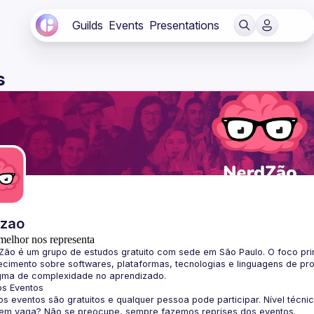
Guilds
Events
Presentations
s
dzao
melhor nos representa
Zão
 é um grupo de estudos gratuito com sede em São Paulo. O foco pri
cimento sobre softwares, plataformas, tecnologias e linguagens de pr
gma de complexidade no aprendizado.
os Eventos
s eventos são gratuitos e qualquer pessoa pode participar. Nível técni
sem vaga? Não se preocupe, sempre fazemos reprises dos eventos.