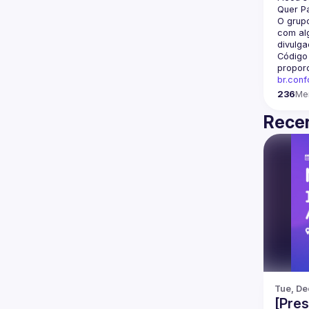
Quer Pa
O grupo
com alg
divulga
Código
propor
br.con
236
Me
Recen
Tue, De
[Pres