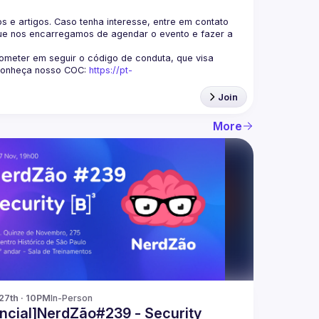
s e artigos. Caso tenha interesse, entre em contato 
ue nos encarregamos de agendar o evento e fazer a 
eter em seguir o código de conduta, que visa 
Conheça nosso COC: 
https://pt-
Join
More
27th · 10PM
In-Person
ncial]NerdZão#239 - Security