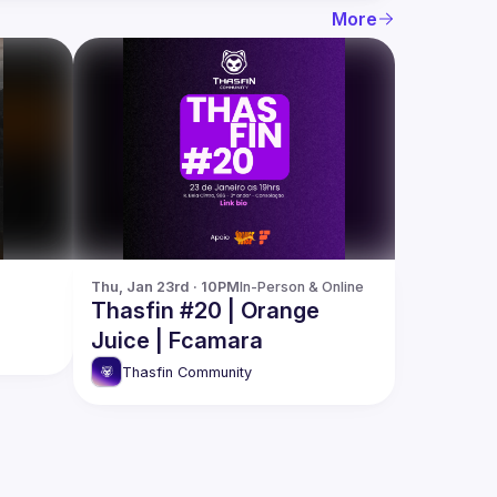
More
Thu, Jan 23rd · 10PM
In-Person & Online
Thasfin #20 | Orange
Juice | Fcamara
Thasfin Community