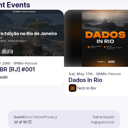
t Events
v 29th · 1PM
In-Person
BR [RJ] #001
Sat, May 17th · 3AM
In-Person
deBR
Dados In Rio
Tech In Rio
Guild
Docs
Terms
Privacy
Get in touch!
hi@guild.host