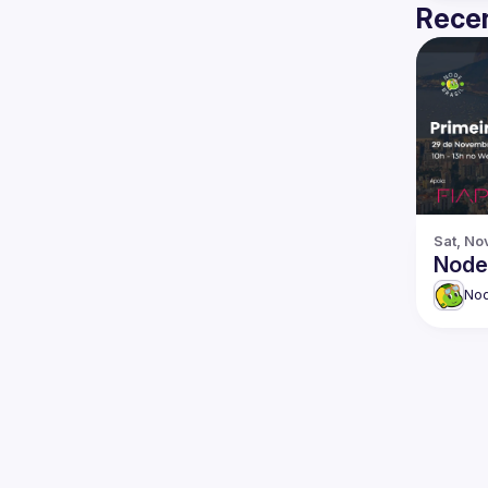
Recen
Sat, No
Node
No