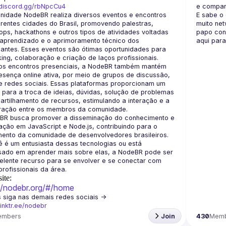
/discord.gg/rbNpcCu4
e compar
nidade NodeBR realiza diversos eventos e encontros 
E sabe o
rentes cidades do Brasil, promovendo palestras, 
muito 
net
ps, hackathons e outros tipos de atividades voltadas 
papo con
aprendizado e o aprimoramento técnico dos 
aqui para
pantes. Esses eventos são ótimas oportunidades para 
os encontros presenciais, a NodeBR também mantém 
sença online ativa, por meio de grupos de discussão, 
e redes sociais. Essas plataformas proporcionam um 
para a troca de ideias, dúvidas, solução de problemas 
rtilhamento de recursos, estimulando a interação e a 
BR busca promover a disseminação do conhecimento e 
ção em JavaScript e Node.js, contribuindo para o 
ento da comunidade de desenvolvedores brasileiros. 
 é um entusiasta dessas tecnologias ou está 
ssado em aprender mais sobre elas, a NodeBR pode ser 
lente recurso para se envolver e se conectar com 
ite:
://nodebr.org/#/home
🟢  Nos siga nas demais redes sociais -> 
/linktr.ee/nodebr
embers
Join
430
Mem