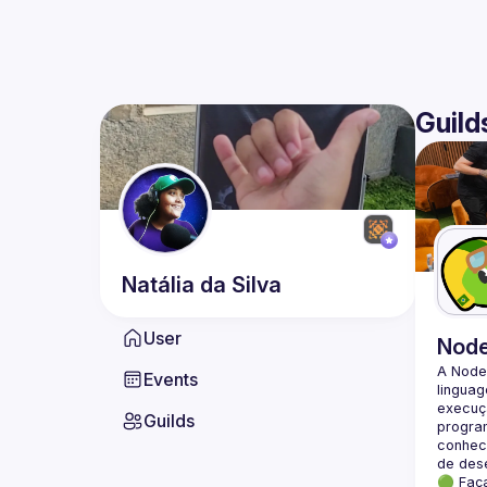
Guild
Natália
da Silva
User
Nod
A Node
Events
lingua
execuçã
Guilds
program
conheci
🟢 Faç