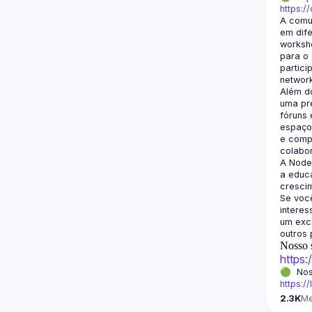
https:/
A comu
em dife
worksho
para o 
partici
Além d
uma pre
fóruns 
espaço 
e compa
A Node
a educa
crescim
Se você
intere
um exce
Nosso s
https
https:/
2.3K
M