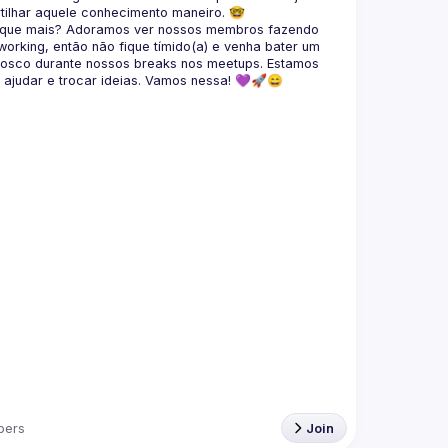
tilhar aquele conhecimento maneiro. 🤓
 que mais? Adoramos ver nossos membros fazendo 
working
, então não fique tímido(a) e venha bater um 
osco durante nossos breaks nos meetups. Estamos 
 ajudar e trocar ideias. Vamos nessa! 💜🚀😄
bers
Join