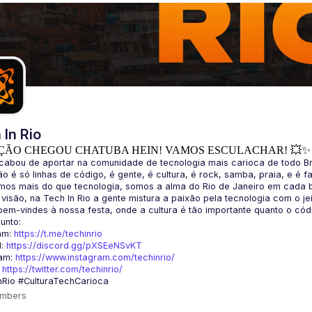
 In Rio
ÇÃO CHEGOU CHATUBA HEIN! VAMOS ESCULACHAR! 💥✨
am: 
https://t.me/techinrio
: 
https://discord.gg/pXSEeNSvKT
am: 
https://www.instagram.com/techinrio/
 
https://twitter.com/techinrio/
mbers