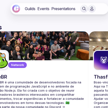
Guilds
Events
Presentations
s
Network
eBR
Thasf
BR é uma comunidade de desenvolvedores focada na 
Boas-vin
gem de programação JavaScript e no ambiente de 
Aqui na 
o Node.js. Ela foi criada com o objetivo de reunir 
aquela fo
adores brasileiros interessados em compartilhar 
passando
mentos, trocar experiências e fortalecer a comunidade 
Ajudar v
Organiza
a parte da nossa comunidade no Discord ->
com cont