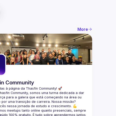
More
in Community
das à página da 
Thasfin Community
! 🚀
Thasfin Community, somos uma turma dedicada a dar 
rça para a galera que está 
começando na área ou 
 por uma transição de carreira
. Nossa missão? 
ocês nessa jornada de estudo e crescimento. 💪
mos 
meetups tanto online quanto presenciais
, sempre 
eúdo 
100% gratuito.
 É tudo sobre aprendermos juntos 