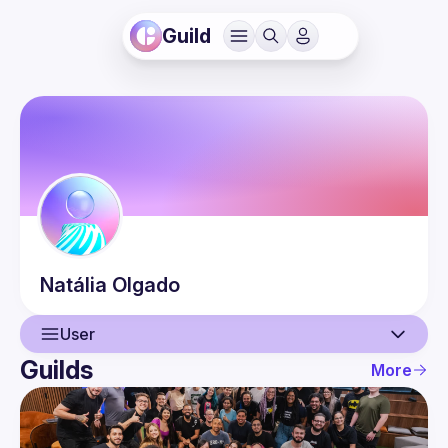
Guild
Natália
Olgado
User
Guilds
More
User
Events