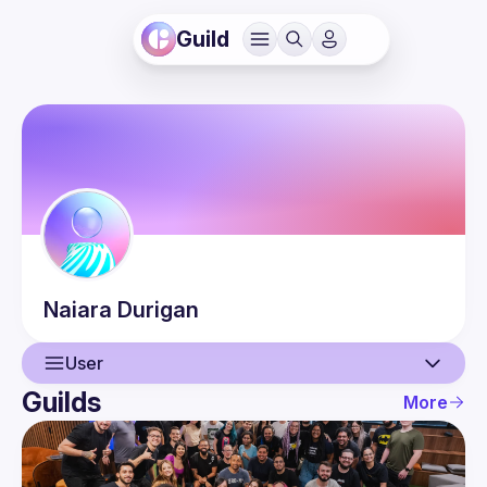
Guild
Naiara
Durigan
User
Guilds
More
User
Events