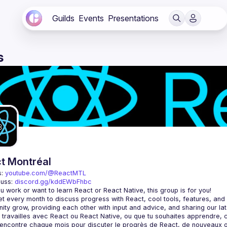
Guilds
Events
Presentations
s
t Montréal
: 
youtube.com/@ReactMTL
uss: 
discord.gg/kddEWbFhbc
 every month to discuss progress with React, cool tools, features, and li
encontre chaque mois pour discuter le progrès de React, de nouveaux outils