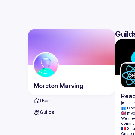
Guild
Moreton
Marving
Reac
User
▶️ 
Talks
👥 Disc
Guilds
We meet
On se r