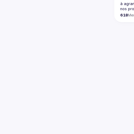
à agran
618
Me