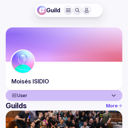
Guild
Moisés
ISIDIO
User
Guilds
More
User
Events