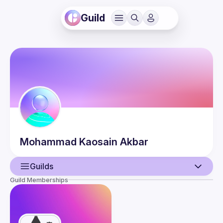
Guild
Mohammad Kaosain
Akbar
Guilds
Guild Memberships
User
Events