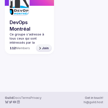
Guilds
DevOps
Montréal
Ce groupe s'adresse à 
tous ceux qui sont 
intéressés par la 
mouvance Devops et la 
112
Members
Join
transformation digitale 
des entreprises. Tous les 
niveaux sont les 
bienvenus. Nous avons 
mis en place ce Meetup 
pour créer une 
communauté Montréalaise 
autour de DevOps, de la 
méthodologie mais aussi 
des outils associés et des 
L'objectif sera de se 
Guild
Docs
Terms
Privacy
Get in touch!
familiariser avec les 
hi@guild.host
concepts et l'approche 