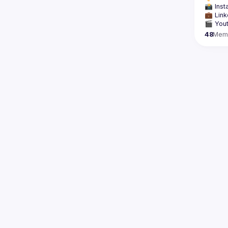
📸 Inst
💼 Link
🎬 Yout
48
Mem