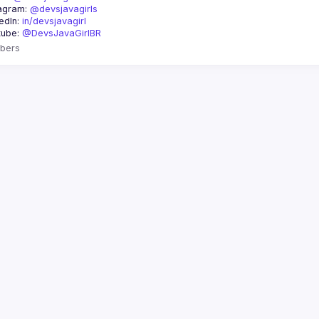
agram: 
@devsjavagirls
edIn: 
in/devsjavagirl
ube: 
@DevsJavaGirlBR
bers