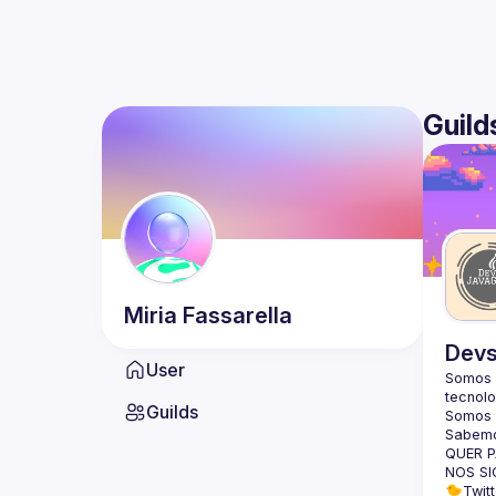
Guild
Miria
Fassarella
Devs
User
Somos 
tecnolo
Guilds
Somos m
Sabemo
QUER P
NOS SI
🐤Twitt