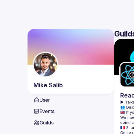
Guild
Mike
Salib
Reac
User
▶️ 
Talks
👥 Disc
Events
We meet
Guilds
On se r