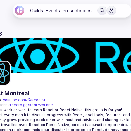
Guilds
Events
Presentations
s
t Montréal
: 
youtube.com/@ReactMTL
uss: 
discord.gg/kddEWbFhbc
 every month to discuss progress with React, cool tools, features, and li
encontre chaque mois pour discuter le progrès de React, de nouveaux outils