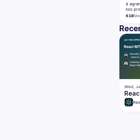
à agran
618
Me
Recen
Wed, Ja
Reac
Rea