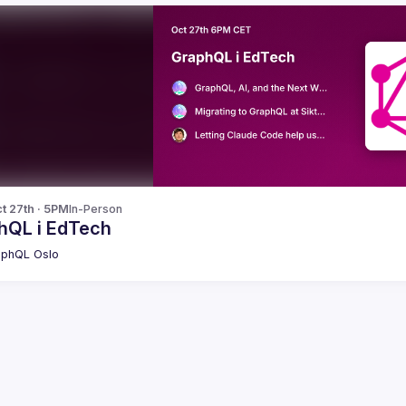
t 27th · 5PM
In-Person
hQL i EdTech
phQL Oslo