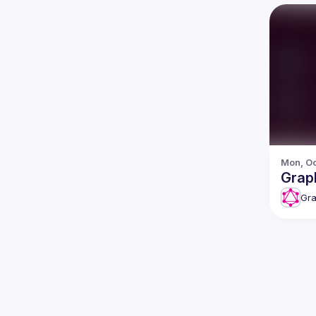
Mon, Oc
Grap
Gra