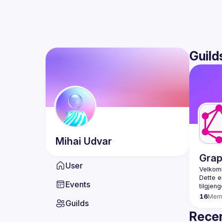
Guild
Mihai
Udvar
Grap
User
Dette e
Events
16
Mem
Guilds
Recen