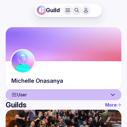
Guild
Michelle
Onasanya
User
Guilds
More
User
Events