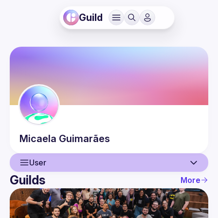
Guild
Micaela
Guimarães
User
Guilds
More
User
Events