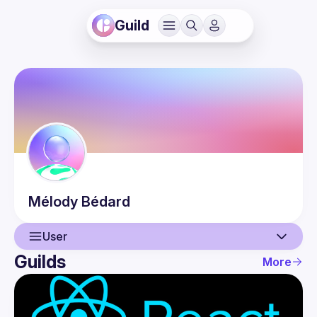
Guild
Mélody
Bédard
User
Guilds
More
User
Events