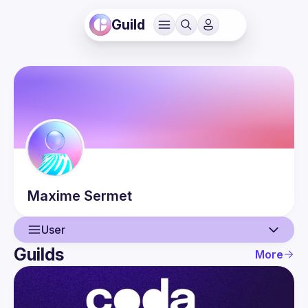
Guild
Maxime
Sermet
User
Guilds
More
User
Events