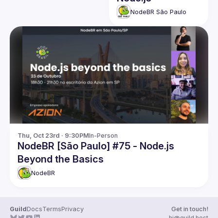
NodeBR São Paulo
Thu, Oct 23rd · 9:30PM
In-Person
NodeBR [São Paulo] #75 - Node.js
Beyond the Basics
NodeBR
Guild
Docs
Terms
Privacy
Get in touch!
hi@guild.host