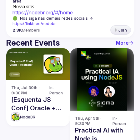
Nosso site:
https://nodebr.org/#/home
🟢  Nos siga nas demais redes sociais -> 
https://linktr.ee/nodebr
2.3K
Members
Join
Recent Events
More
Thu, Jul 30th · 
In-
9:30PM
Person
[Esquenta JS
Conf] Oracle +
Hostgator
NodeBR
Thu, Apr 9th · 
In-
9:30PM
Person
Practical AI with
Node.js