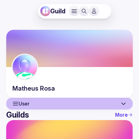
Guild
Matheus
Rosa
User
Guilds
More
User
Events