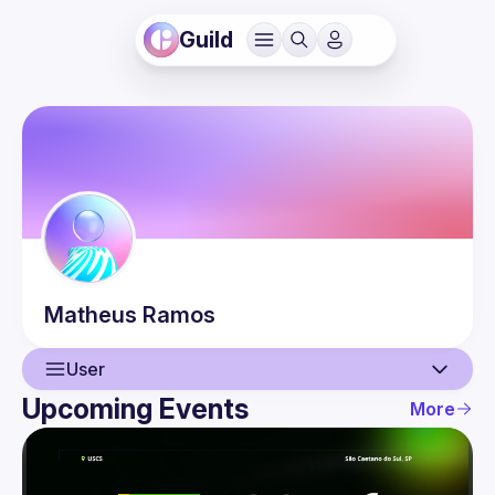
Guild
Matheus
Ramos
User
Upcoming Events
More
User
Events