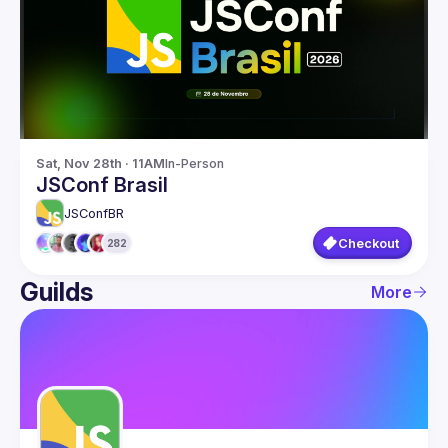
Guilds
Sat, Nov 28th · 11AM
In-Person
JSConf Brasil
JSConfBR
Checkout
282
Guilds
More