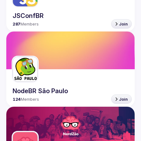
JSConfBR
287
Members
Join
NodeBR São Paulo
124
Members
Join