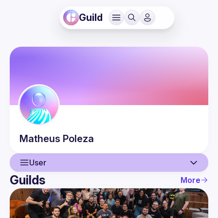
Guild
Matheus
Poleza
User
Guilds
More
User
Events