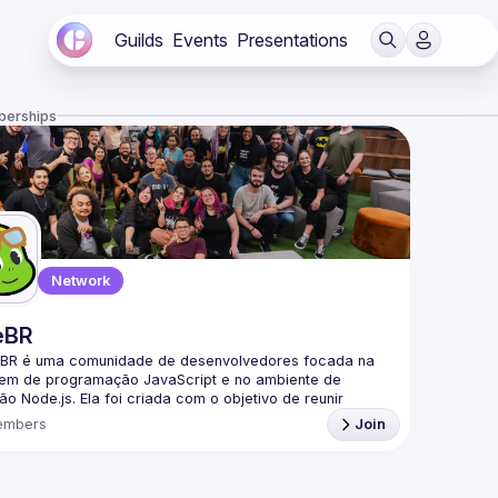
Guilds
Events
Presentations
berships
Network
eBR
BR é uma comunidade de desenvolvedores focada na 
gem de programação JavaScript e no ambiente de 
o Node.js. Ela foi criada com o objetivo de reunir 
adores brasileiros interessados em compartilhar 
embers
Join
mentos, trocar experiências e fortalecer a comunidade 
a parte da nossa comunidade no Discord ->
/discord.gg/rbNpcCu4