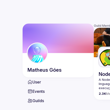
Guild Mem
Matheus
Góes
Nod
A Node
User
lingua
execuçã
Events
program
2.3K
M
conheci
Guilds
🟢 Faç
https:/