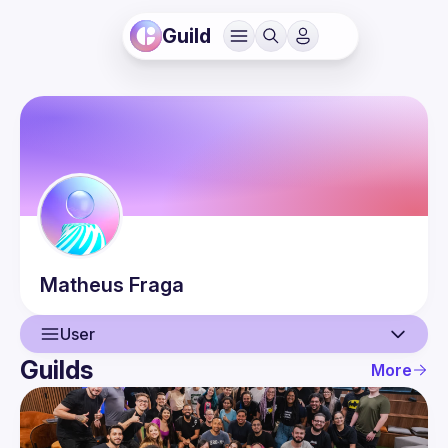
Guild
Matheus
Fraga
User
Guilds
More
User
Events