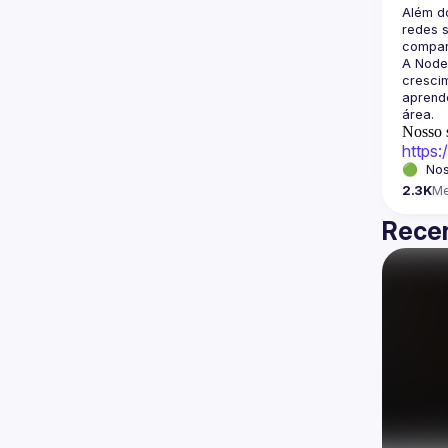
Além d
redes s
A Node
crescim
aprende
Nosso s
https
🟢  Nos
2.3K
M
Recen