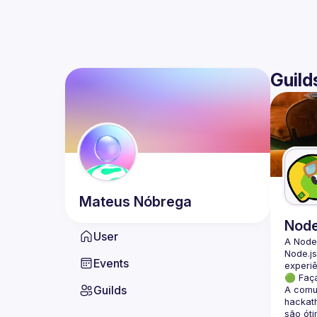
Guild
Mateus
Nóbrega
Nod
User
A Node
Node.js
Events
🟢 Faç
Guilds
A comun
hackath