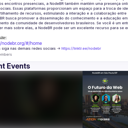
os encontros presenciais, a NodeBR também mantém uma presença online
ociais. Essas plataformas proporcionam um espaço para a troca de idei
BR busca promover a disseminação do conhecimento e a educação em Jav
ento da comunidade de desenvolvedores brasileiros. Se você é um entu
r mais sobre elas, a NodeBR pode ser um excelente recurso para se env
ite:
://nodebr.org/#/home
 siga nas demais redes sociais -> 
https://linktr.ee/nodebr
embers
t Events