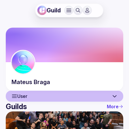
Guild
Mateus
Braga
User
Guilds
More
User
Events