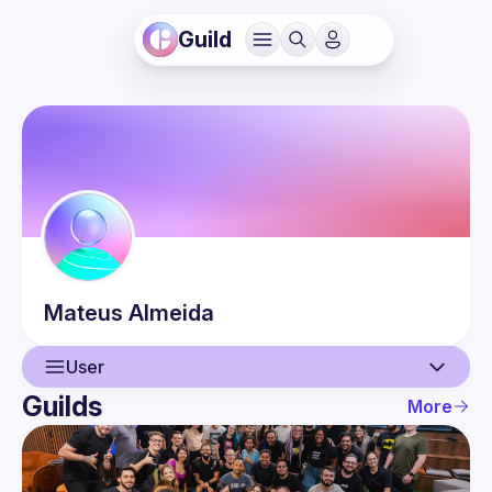
Guild
Mateus
Almeida
User
Guilds
More
User
Events