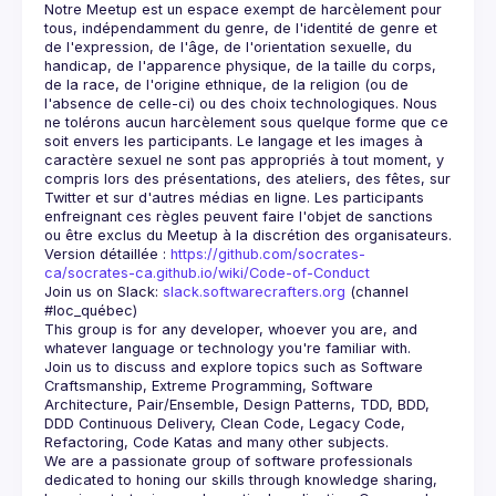
Notre Meetup est un espace exempt de harcèlement pour 
tous, indépendamment du genre, de l'identité de genre et 
de l'expression, de l'âge, de l'orientation sexuelle, du 
handicap, de l'apparence physique, de la taille du corps, 
de la race, de l'origine ethnique, de la religion (ou de 
l'absence de celle-ci) ou des choix technologiques. Nous 
ne tolérons aucun harcèlement sous quelque forme que ce 
soit envers les participants. Le langage et les images à 
caractère sexuel ne sont pas appropriés à tout moment, y 
compris lors des présentations, des ateliers, des fêtes, sur 
Twitter et sur d'autres médias en ligne. Les participants 
enfreignant ces règles peuvent faire l'objet de sanctions 
Version détaillée : 
https://github.com/socrates-
ca/socrates-ca.github.io/wiki/Code-of-Conduct
Join us on Slack: 
slack.softwarecrafters.org
 (channel 
#loc_québec)
This group is for any developer, whoever you are, and 
Join us to discuss and explore topics such as Software 
Craftsmanship, Extreme Programming, Software 
Architecture, Pair/Ensemble, Design Patterns, TDD, BDD, 
DDD Continuous Delivery, Clean Code, Legacy Code, 
We are a passionate group of software professionals 
dedicated to honing our skills through knowledge sharing, 