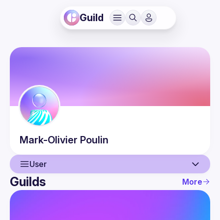
Guild
Mark-Olivier
Poulin
User
Guilds
More
User
Events