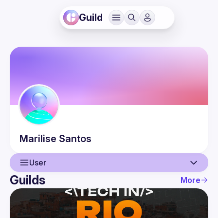
Guild
Marilise
Santos
User
Guilds
More
User
Events