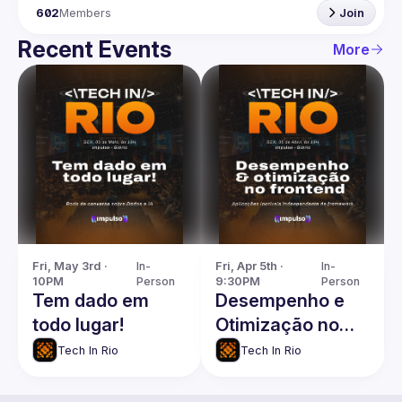
602
Members
Join
Recent Events
More
Fri, May 3rd · 
In-
Fri, Apr 5th · 
In-
10PM
Person
9:30PM
Person
Tem dado em
Desempenho e
todo lugar!
Otimização no
Frontend
Tech In Rio
Tech In Rio