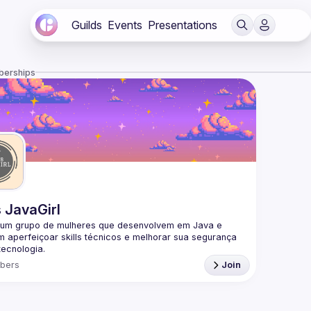
Guilds
Events
Presentations
berships
 JavaGirl
um grupo de mulheres que desenvolvem em Java e 
 aperfeiçoar skills técnicos e melhorar sua segurança 
ecnologia.
mulheres que estão aprendendo Java, que estão 
bers
Join
do a carreira ou já estamos seniores nesta área.
s que podemos aprender e ensinar e que juntas somos 
rtes!
ARTICIPAR DA COMUNIDADE?