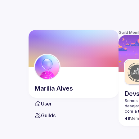
Guild Mem
Marilia
Alves
Devs
Somos 
User
desejam
com a t
Guilds
Somos 
48
Mem
inician
Sabemo
mais fo
QUER P