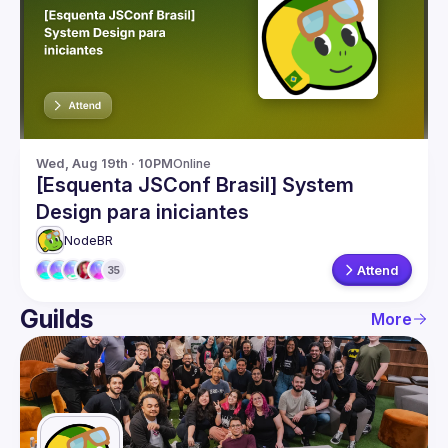
Guilds
Wed, Aug 19th · 10PM
Online
[Esquenta JSConf Brasil] System
Design para iniciantes
NodeBR
Attend
35
Guilds
More