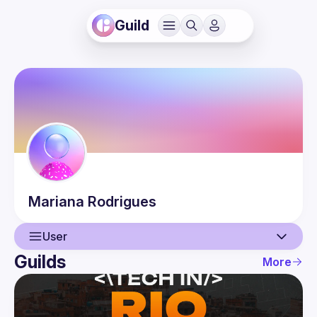
Guild
Mariana
Rodrigues
User
Guilds
More
User
Events