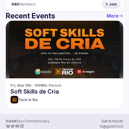
602
Members
Join
Recent Events
More
Fri, Mar 8th · 10PM
In-Person
Soft Skills de Cria
Tech In Rio
Guild
Docs
Terms
Privacy
Get in touch!
hi@guild.host