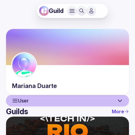
Guild
Mariana
Duarte
User
Guilds
More
User
Events