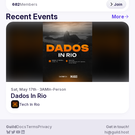
602
Members
Join
Recent Events
More
Sat, May 17th · 3AM
In-Person
Dados In Rio
Tech In Rio
Guild
Docs
Terms
Privacy
Get in touch!
hi@guild.host