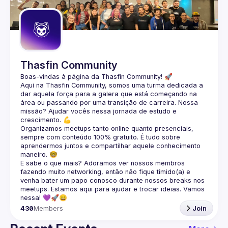
Guilds
Thasfin Community
Boas-vindas à página da 
Thasfin Community
! 🚀
Aqui na Thasfin Community, somos uma turma dedicada a 
dar aquela força para a galera que está 
começando na 
área ou passando por uma transição de carreira
. Nossa 
missão? Ajudar vocês nessa jornada de estudo e 
crescimento. 💪
Organizamos 
meetups tanto online quanto presenciais
, 
sempre com conteúdo 
100% gratuito.
 É tudo sobre 
aprendermos juntos e compartilhar aquele conhecimento 
maneiro. 🤓
E sabe o que mais? Adoramos ver nossos membros 
fazendo muito 
networking
, então não fique tímido(a) e 
venha bater um papo conosco durante nossos breaks nos 
meetups. Estamos aqui para ajudar e trocar ideias. Vamos 
nessa! 💜🚀😄
430
Members
Join