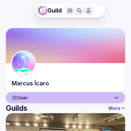
Guild
Marcus
Ícaro
User
Guilds
More
User
Events