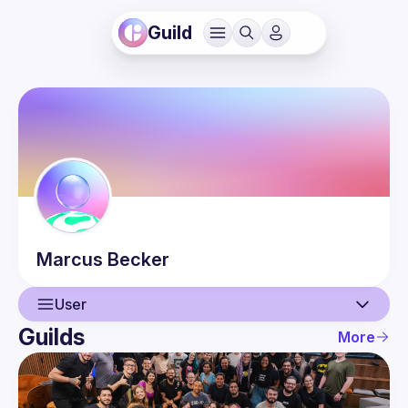
Guild
Marcus
Becker
User
Guilds
More
User
Events