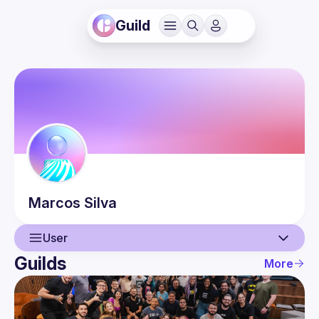
Guild
Marcos
Silva
User
Guilds
More
User
Events