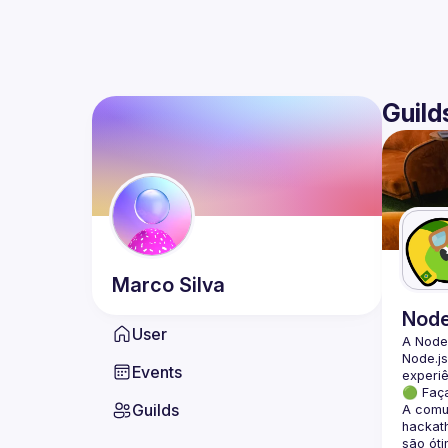
Guild
Marco
Silva
Nod
User
A Node
Node.js
Events
🟢 Faç
Guilds
A comun
hackath