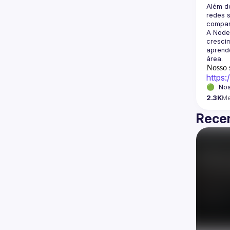
Além d
redes s
A Node
crescim
aprende
Nosso s
https
🟢  Nos
2.3K
M
Recen