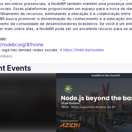
os encontros presenciais, a NodeBR também mantém uma presença online
ociais. Essas plataformas proporcionam um espaço para a troca de idei
BR busca promover a disseminação do conhecimento e a educação em Jav
ento da comunidade de desenvolvedores brasileiros. Se você é um entu
r mais sobre elas, a NodeBR pode ser um excelente recurso para se env
ite:
://nodebr.org/#/home
 siga nas demais redes sociais -> 
https://linktr.ee/nodebr
embers
t Events