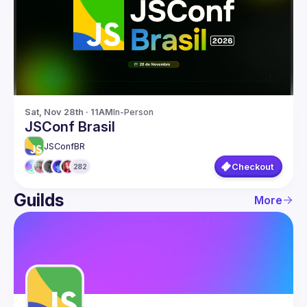
Guilds
Sat, Nov 28th · 11AM
In-Person
JSConf Brasil
JSConfBR
Checkout
282
Guilds
More