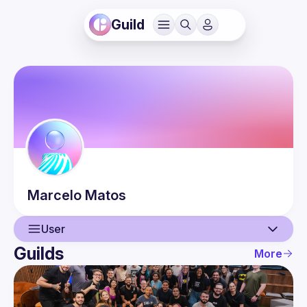
Guild
Marcelo
Matos
User
Guilds
More
User
Guilds