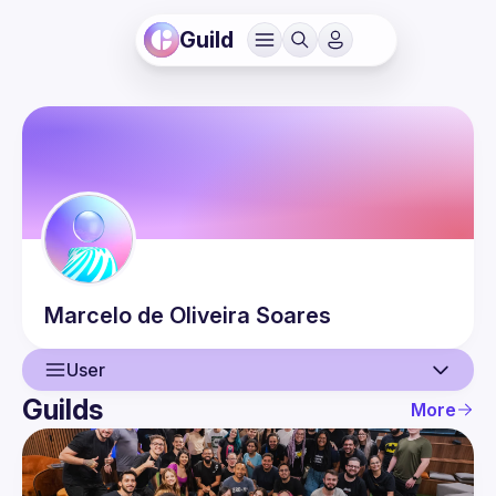
Guild
Marcelo
de Oliveira Soares
User
Guilds
More
User
Events