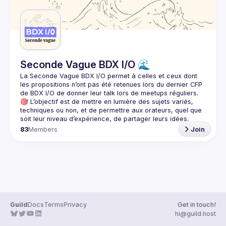
Seconde Vague BDX I/O 🌊
La Seconde Vague BDX I/O
 permet à celles et ceux dont 
les propositions n’ont pas été retenues lors du dernier CFP 
de BDX I/O de donner leur talk lors de meetups réguliers.
🎯 L’objectif est de mettre en lumière des sujets variés, 
techniques ou non, et de permettre aux orateurs, quel que 
83
Members
Join
Guild
Docs
Terms
Privacy
Get in touch!
hi@guild.host