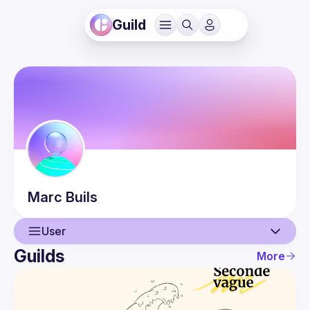
Guild
Marc
Buils
User
Guilds
More
User
Guilds