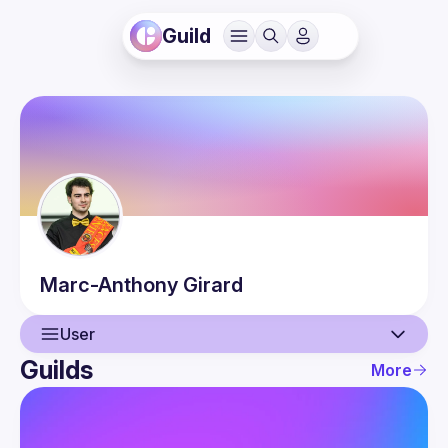
Guild
Marc-Anthony
Girard
User
Guilds
More
User
Events