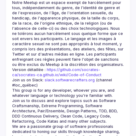
Notre Meetup est un espace exempt de harcèlement pour 
tous, indépendamment du genre, de l'identité de genre et 
de l'expression, de l'âge, de l'orientation sexuelle, du 
handicap, de l'apparence physique, de la taille du corps, 
de la race, de l'origine ethnique, de la religion (ou de 
l'absence de celle-ci) ou des choix technologiques. Nous 
ne tolérons aucun harcèlement sous quelque forme que ce 
soit envers les participants. Le langage et les images à 
caractère sexuel ne sont pas appropriés à tout moment, y 
compris lors des présentations, des ateliers, des fêtes, sur 
Twitter et sur d'autres médias en ligne. Les participants 
enfreignant ces règles peuvent faire l'objet de sanctions 
Version détaillée : 
https://github.com/socrates-
ca/socrates-ca.github.io/wiki/Code-of-Conduct
Join us on Slack: 
slack.softwarecrafters.org
 (channel 
#loc_québec)
This group is for any developer, whoever you are, and 
Join us to discuss and explore topics such as Software 
Craftsmanship, Extreme Programming, Software 
Architecture, Pair/Ensemble, Design Patterns, TDD, BDD, 
DDD Continuous Delivery, Clean Code, Legacy Code, 
We are a passionate group of software professionals 
dedicated to honing our skills through knowledge sharing, 