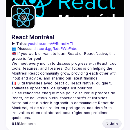
Guilds
React Montréal
▶️ 
Talks: 
youtube.com/@ReactMTL
👥 Discuss: 
discord.gg/kddEWbFhbc
🇬🇧 If you work or want to learn React or React Native, this 
We meet every month to discuss progress with React, cool 
tools, features, and libraries. Our focus is on helping the 
Montreal React community grow, providing each other with 
🇫🇷 Si tu travailles avec React ou React Native, ou que tu 
On se rencontre chaque mois pour discuter le progrès de 
React, de nouveaux outils, fonctionnalités et librairies. 
Notre but est d'aider à agrandir la communauté React de 
Montréal, et de s'entraider en partageant nos dernières 
trouvailles et en collaborant pour régler nos problèmes 
618
Members
Join