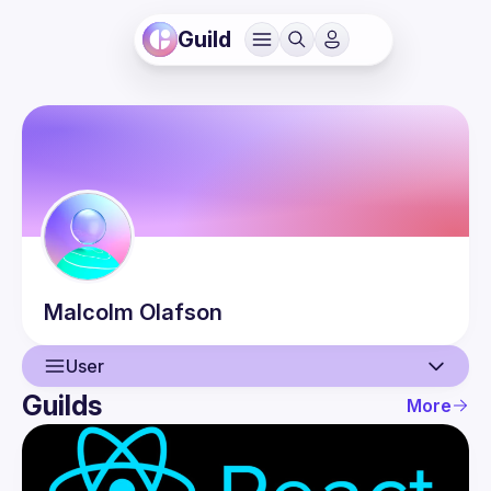
Guild
Malcolm
Olafson
User
Guilds
More
User
Events