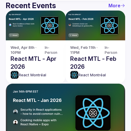
Recent Events
More
Wed, Apr 8th · 
In-
Wed, Feb 11th · 
In-
10PM
Person
11PM
Person
React MTL - Apr
React MTL - Feb
2026
2026
React Montréal
React Montréal