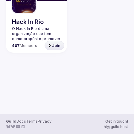
Guilds
Hack In Rio
O Hack In Rio é uma 
organização que tem 
como propósito promover 
o desenvolvimento de 
407
Members
Join
uma comunidade local 
sobre Segurança da 
Informação, por meio da 
realização de encontros 
entre entusiastas, 
profissionais da área e 
Guild
Docs
Terms
Privacy
Get in touch!
hi@guild.host