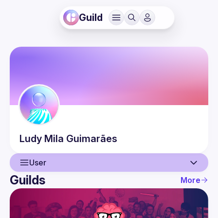
Guild
Ludy Mila
Guimarães
User
Guilds
More
User
Events