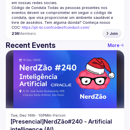
em nossas redes sociais.
Código de Conduta
 Todas as pessoas presentes nos 
eventos devem se comprometer em seguir o código de 
conduta, que visa proporcionar um ambiente saudável e 
livre de assédios. Tem alguma dúvida? Conheça nosso 
COC: 
https://pt-br.confcodeofconduct.com/
236
Members
Join
Recent Events
More
Tue, Dec 16th · 10PM
In-Person
[Presencial]NerdZão#240 - Artificial
intelligence (AI)