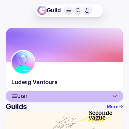
Guild
Ludwig
Vantours
User
Guilds
More
User
Events