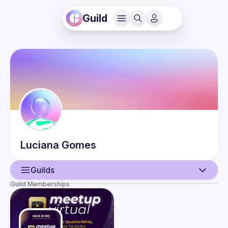
Guild
Luciana
Gomes
Guilds
Guild Memberships
User
Events