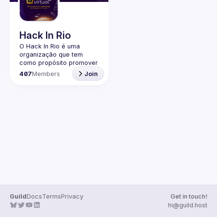
Guilds
Hack In Rio
O Hack In Rio é uma 
organização que tem 
como propósito promover 
o desenvolvimento de 
407
Members
Join
uma comunidade local 
sobre Segurança da 
Informação, por meio da 
realização de encontros 
entre entusiastas, 
profissionais da área e 
Guild
Docs
Terms
Privacy
Get in touch!
hi@guild.host