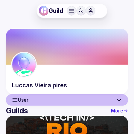
Guild
Luccas
Vieira pires
User
Guilds
More
User
Events