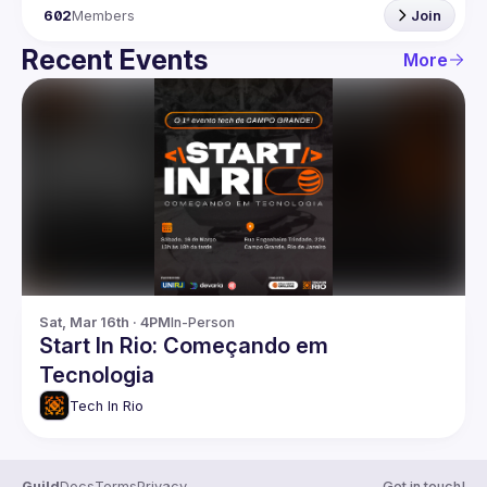
602
Members
Join
Recent Events
More
Sat, Mar 16th · 4PM
In-Person
Start In Rio: Começando em
Tecnologia
Tech In Rio
Guild
Docs
Terms
Privacy
Get in touch!