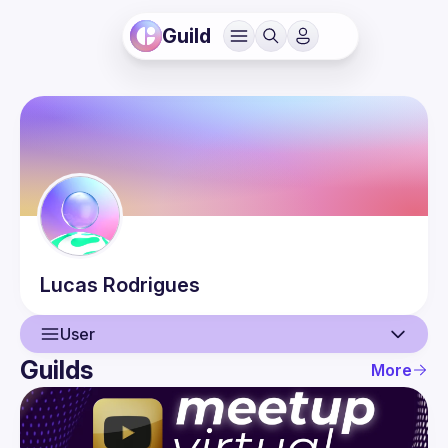
Guild
Lucas
Rodrigues
User
Guilds
More
User
Events