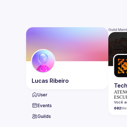
Guild Mem
Lucas
Ribeiro
Tech
ATEN
User
ESCU
Você a
Events
602
Me
Aqui, n
Guilds
Nós so