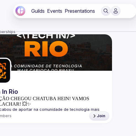
Guilds
Events
Presentations
berships
 In Rio
ÇÃO CHEGOU CHATUBA HEIN! VAMOS
LACHAR! 💥✨
cabou de aportar na comunidade de tecnologia mais 
mbers
Join
ão é só linhas de código, é gente, é cultura, é rock, 
mos mais do que tecnologia, somos a alma do Rio de 