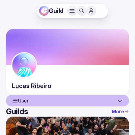
Guild
Lucas
Ribeiro
User
Guilds
More
User
Events