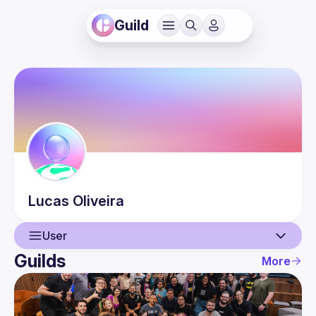
Guild
Lucas
Oliveira
User
Guilds
More
User
Guilds